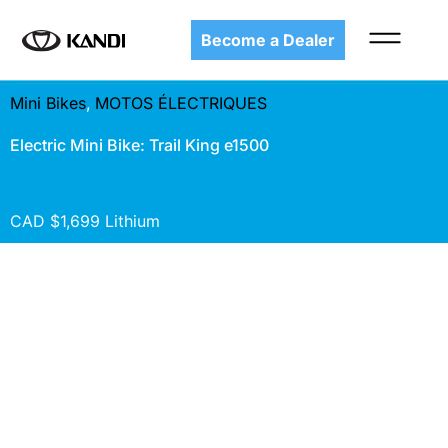
Become a Dealer
Mini Bikes
,
MOTOS ÉLECTRIQUES
Electric Mini Bike: Trail King e1500
CAD $1,699 Lithium
Présentation de la
Trail
King e1500
- Votre
expérience ultime en
matière de mini-vélos
électriques