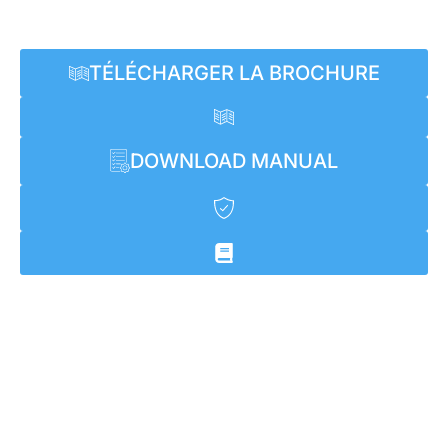
TÉLÉCHARGER LA BROCHURE
DOWNLOAD MANUAL
Libérez la puissance du Trail King e1500, une mini-
moto électrique qui allie un fonctionnement
silencieux à des performances palpitantes. Cette
merveille écologique et silencieuse est conçue pour
l'aventure sur tous les terrains, offrant une vitesse et
une accélération débridées dans un design élégant et