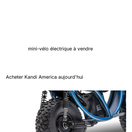
construit pour durer.
Amis des aînés
: Adaptée aux pilotes âgés de 16
ans et plus, cette mini-moto offre des
sensations fortes aux adultes comme aux
jeunes passionnés.
Partez à l'aventure avec le Trail King e1500, le nec
plus ultra
mini-vélo électrique à vendre
. Que vous
recherchiez une mini-vélo électrique pour adultes ou
une mini-moto électrique, ce moteur silencieux vous
promet une conduite exaltante comme aucune autre.
Acheter Kandi America aujourd'hui
!